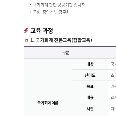
국가회계 관련 공공기관 종사자
국회, 중앙정부 공무원
교육 과정
1. 국가회계 전문교육(집합교육)
국가회계 전문교육(집합교육)에 대한 안내 표로 국가회계이론, 국가회계실무, 재무결산실무로 구분되며 이에 해당하는 내용으로 구성되어 있습니다.
구분
대상
국
난이도
초급
목표
기
내용
회
국가회계이론
시간
차수