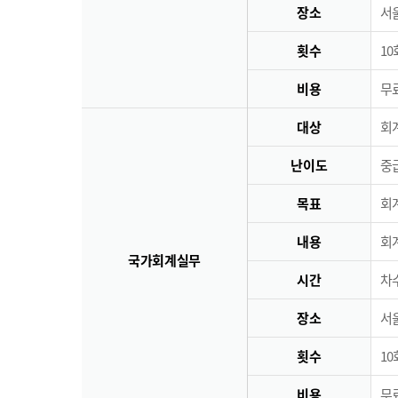
장소
서
횟수
10
비용
무료
대상
회
난이도
중
목표
회
내용
회
국가회계실무
시간
차수
장소
서
횟수
10
비용
무료