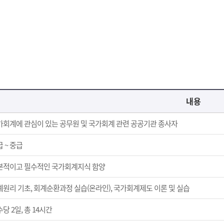
내용
가회계에 관심이 있는 공무원 및 국가회계 관련 공공기관 종사자
 ~ 중급
본적이고 필수적인 국가회계지식 함양
계원리 기초, 회계순환과정 실습(온라인), 국가회계제도 이론 및 실습
당 2일, 총 14시간