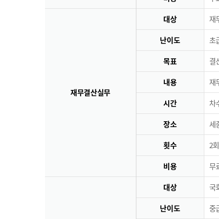
대상
재
난이도
초급
목표
결
내용
재
재무결산실무
시간
차수
장소
세
횟수
2회
비용
무료
대상
국
난이도
중급