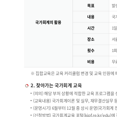
목표
발
내용
국
국가회계의 활용
시간
1일
장소
서
횟수
1회
비용
무료
※ 집합교육은 교육 커리큘럼 변경 및 교육 인원에 
2. 찾아가는 국가회계 교육
(의의) 해당 부처 상황에 적합한 교육 프로그램을
(교육내용) 국가회계이론 및 실무, 재무결산실무 
(운영시기) 6월부터 12월 중 상시 운영(국가회계
(신청방법) 국가회계교육 포털(kipf.re.kr/edu)