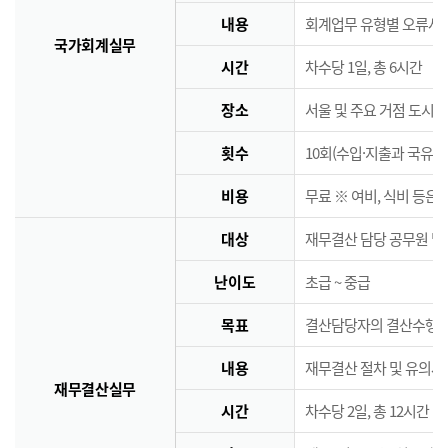
내용
회계업무 유형별 오류사례
국가회계실무
시간
차수당 1일, 총 6시간
장소
서울 및 주요 거점 도시 
횟수
10회(수입·지출과 국유·
비용
무료 ※ 여비, 식비 등은
대상
재무결산 담당 공무원 및
난이도
초급 ~ 중급
목표
결산담당자의 결산수행능
내용
재무결산 절차 및 유의사
재무결산실무
시간
차수당 2일, 총 12시간