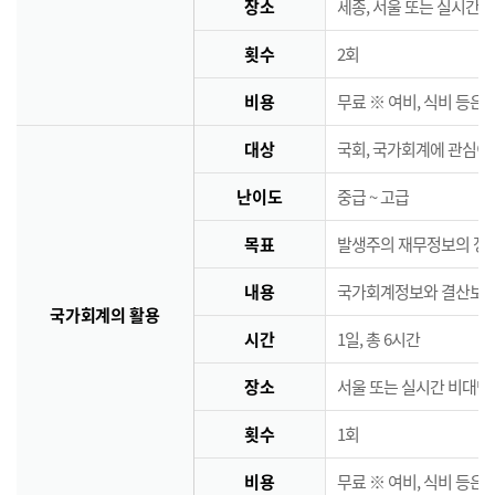
장소
세종, 서울 또는 실시간 
횟수
2회
비용
무료 ※ 여비, 식비 등은
대상
국회, 국가회계에 관심이
난이도
중급 ~ 고급
목표
발생주의 재무정보의 정책
내용
국가회계정보와 결산보고서
국가회계의 활용
시간
1일, 총 6시간
장소
서울 또는 실시간 비대면
횟수
1회
비용
무료 ※ 여비, 식비 등은