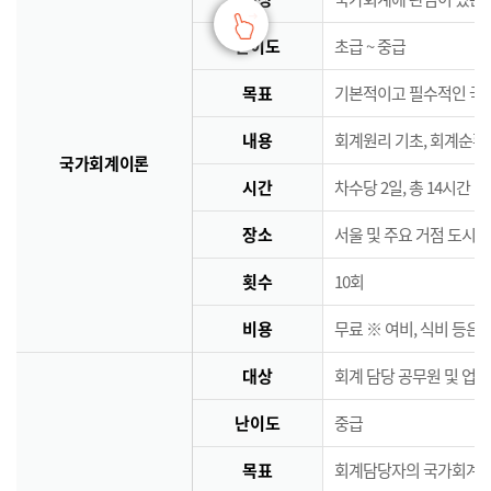
난이도
초급 ~ 중급
목표
기본적이고 필수적인 국
내용
회계원리 기초, 회계순환
국가회계이론
시간
차수당 2일, 총 14시간
장소
서울 및 주요 거점 도시 
횟수
10회
비용
무료 ※ 여비, 식비 등은
대상
회계 담당 공무원 및 업
난이도
중급
목표
회계담당자의 국가회계역