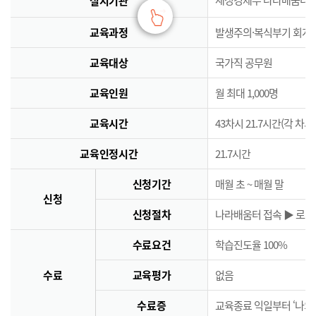
실시기관
교육과정
발생주의·복식부기 회계
교육대상
국가직 공무원
교육인원
월 최대 1,000명
교육시간
43차시 21.7시간(각 차시
교육인정시간
21.7시간
신청기간
매월 초 ~ 매월 말
신청
신청절차
나라배움터 접속 ▶ 로그인
수료요건
학습진도율 100%
수료
교육평가
없음
수료증
교육종료 익일부터 ‘나의