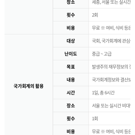
장소
세종, 서울 또는 실시간 
횟수
2회
비용
무료 ※ 여비, 식비 등은
대상
국회, 국가회계에 관심이
난이도
중급 ~ 고급
목표
발생주의 재무정보의 정책
내용
국가회계정보와 결산보고서
국가회계의 활용
시간
1일, 총 6시간
장소
서울 또는 실시간 비대면
횟수
1회
비용
무료 ※ 여비, 식비 등은