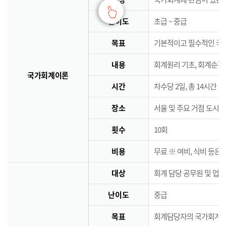
난이도
초급 ~ 중급
목표
기본적이고 필수적인 국
내용
회계원리 기초, 회계순환
국가회계이론
시간
차수당 2일, 총 14시간
장소
서울 및 주요 거점 도시 
횟수
10회
비용
무료 ※ 여비, 식비 등은
대상
회계 담당 공무원 및 업
난이도
중급
목표
회계담당자의 국가회계역