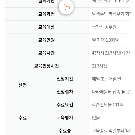
실시기관
교육과정
발생주의·복식부기 회계
교육대상
국가직 공무원
교육인원
월 최대 1,000명
교육시간
43차시 21.7시간(각 차시
교육인정시간
21.7시간
신청기간
매월 초 ~ 매월 말
신청
신청절차
나라배움터 접속 ▶ 로그인
수료요건
학습진도율 100%
수료
교육평가
없음
수료증
교육종료 익일부터 ‘나의