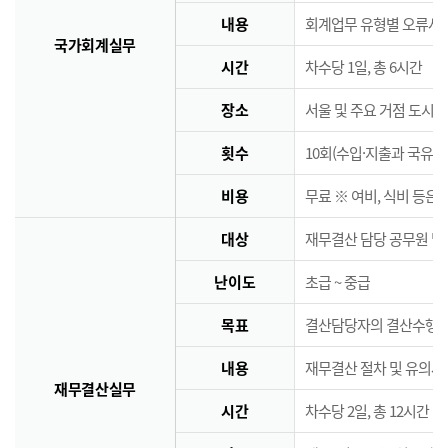
내용
회계업무 유형별 오류사례
국가회계실무
시간
차수당 1일, 총 6시간
장소
서울 및 주요 거점 도시 
횟수
10회(수입·지출과 국유·
비용
무료 ※ 여비, 식비 등은
대상
재무결산 담당 공무원 및
난이도
초급 ~ 중급
목표
결산담당자의 결산수행능
내용
재무결산 절차 및 유의사
재무결산실무
시간
차수당 2일, 총 12시간