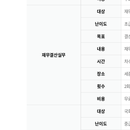
대상
재
난이도
초급
목표
결
내용
재
재무결산실무
시간
차수
장소
세
횟수
2회
비용
무료
대상
국
난이도
중급