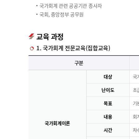
국가회계 관련 공공기관 종사자
국회, 중앙정부 공무원
교육 과정
1. 국가회계 전문교육(집합교육)
국가회계 전문교육(집합교육)에 대한 안내 표로 국가회계이론, 국가회계실무, 재무결산실무로 구분되며 이에 해당하는 내용으로 구성되어 있습니다.
구분
대상
국
난이도
초급
목표
기
내용
회
국가회계이론
시간
차수