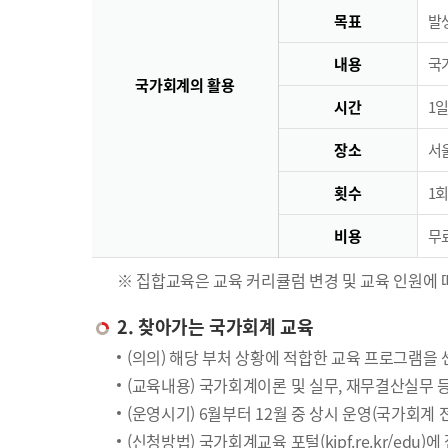
목표
발
내용
국
국가회계의 활용
시간
1일
장소
서
횟수
1회
비용
무료
※ 집합교육은 교육 커리큘럼 변경 및 교육 인원에 
2. 찾아가는 국가회계 교육
(의의) 해당 부처 상황에 적합한 교육 프로그램을
(교육내용) 국가회계이론 및 실무, 재무결산실무 
(운영시기) 6월부터 12월 중 상시 운영(국가회계
(신청방법) 국가회계교육 포털(kipf.re.kr/edu)