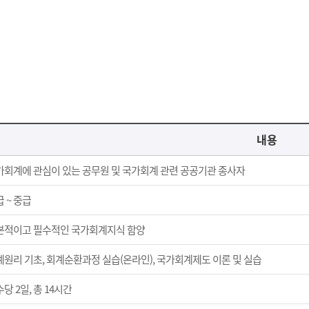
내용
가회계에 관심이 있는 공무원 및 국가회계 관련 공공기관 종사자
 ~ 중급
본적이고 필수적인 국가회계지식 함양
계원리 기초, 회계순환과정 실습(온라인), 국가회계제도 이론 및 실습
당 2일, 총 14시간