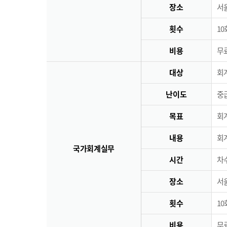
장소
서
횟수
10
비용
무료
대상
회
난이도
중
목표
회
내용
회
국가회계실무
시간
차수
장소
서
횟수
10
비용
무료