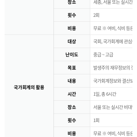
장소
세종, 서울 또는 실시간 
횟수
2회
비용
무료 ※ 여비, 식비 등은
대상
국회, 국가회계에 관심이
난이도
중급 ~ 고급
목표
발생주의 재무정보의 정책
내용
국가회계정보와 결산보고서
국가회계의 활용
시간
1일, 총 6시간
장소
서울 또는 실시간 비대면
횟수
1회
비용
무료 ※ 여비, 식비 등은