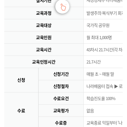
실시기관
교육과정
발생주의·복식부기 회계
교육대상
국가직 공무원
교육인원
월 최대 1,000명
교육시간
43차시 21.7시간(각 차시
교육인정시간
21.7시간
신청기간
매월 초 ~ 매월 말
신청
신청절차
나라배움터 접속 ▶ 로그인
수료요건
학습진도율 100%
수료
교육평가
없음
수료증
교육종료 익일부터 ‘나의