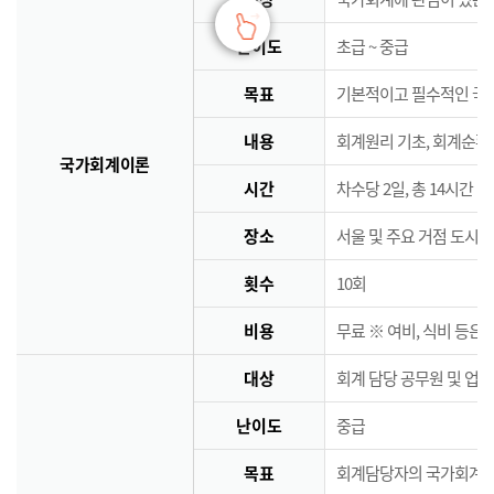
난이도
초급 ~ 중급
목표
기본적이고 필수적인 국
내용
회계원리 기초, 회계순환
국가회계이론
시간
차수당 2일, 총 14시간
장소
서울 및 주요 거점 도시 
횟수
10회
비용
무료 ※ 여비, 식비 등은
대상
회계 담당 공무원 및 업
난이도
중급
목표
회계담당자의 국가회계역