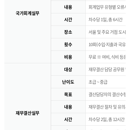
내용
회계업무 유형별 오류사례
국가회계실무
시간
차수당 1일, 총 6시간
장소
서울 및 주요 거점 도시 
횟수
10회(수입·지출과 국유·
비용
무료 ※ 여비, 식비 등은
대상
재무결산 담당 공무원 및
난이도
초급 ~ 중급
목표
결산담당자의 결산수행능
내용
재무결산 절차 및 유의사
재무결산실무
시간
차수당 2일, 총 12시간