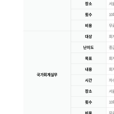
장소
서
횟수
10
비용
무료
대상
회
난이도
중
목표
회
내용
회
국가회계실무
시간
차수
장소
서
횟수
10
비용
무료