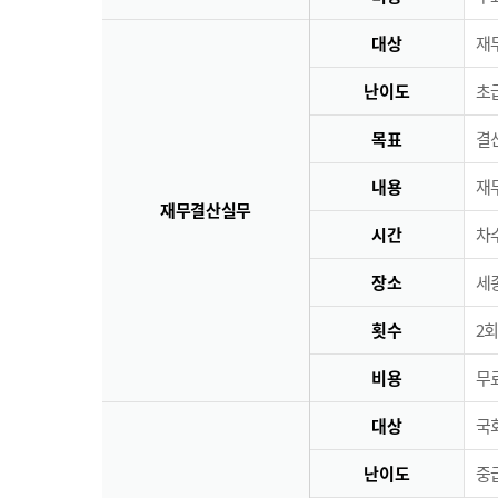
대상
재
난이도
초급
목표
결
내용
재
재무결산실무
시간
차수
장소
세
횟수
2회
비용
무료
대상
국
난이도
중급