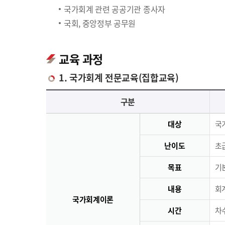
국가회계 관련 공공기관 종사자
국회, 중앙정부 공무원
교육 과정
1. 국가회계 전문교육(집합교육)
국가회계 전문교육(집합교육)에 대한 안내 표로 국가회계이론, 국가회계실무, 재무결산실무로 구분되며 이에 해당하는 내용으로 구성되어 있습니다.
구분
대상
국
난이도
초급
목표
기
내용
회
국가회계이론
시간
차수