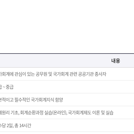
내용
가회계에 관심이 있는 공무원 및 국가회계 관련 공공기관 종사자
 ~ 중급
본적이고 필수적인 국가회계지식 함양
계원리 기초, 회계순환과정 실습(온라인), 국가회계제도 이론 및 실습
당 2일, 총 14시간