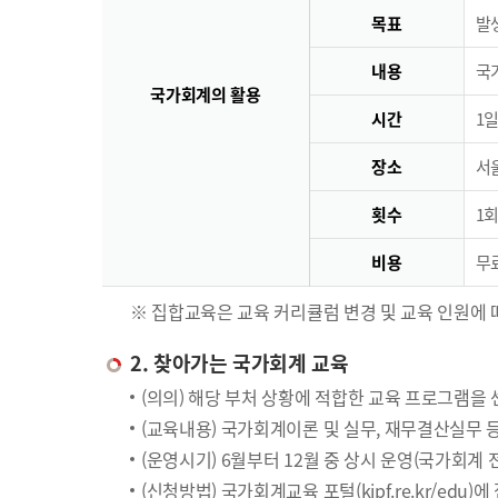
목표
발
내용
국
국가회계의 활용
시간
1일
장소
서
횟수
1회
비용
무료
※ 집합교육은 교육 커리큘럼 변경 및 교육 인원에 
2. 찾아가는 국가회계 교육
(의의) 해당 부처 상황에 적합한 교육 프로그램을
(교육내용) 국가회계이론 및 실무, 재무결산실무 
(운영시기) 6월부터 12월 중 상시 운영(국가회계
(신청방법) 국가회계교육 포털(kipf.re.kr/edu)