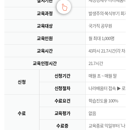
실시기관
교육과정
발생주의·복식부기 회계
교육대상
국가직 공무원
교육인원
월 최대 1,000명
교육시간
43차시 21.7시간(각 차시
교육인정시간
21.7시간
신청기간
매월 초 ~ 매월 말
신청
신청절차
나라배움터 접속 ▶ 로그인
수료요건
학습진도율 100%
수료
교육평가
없음
수료증
교육종료 익일부터 ‘나의