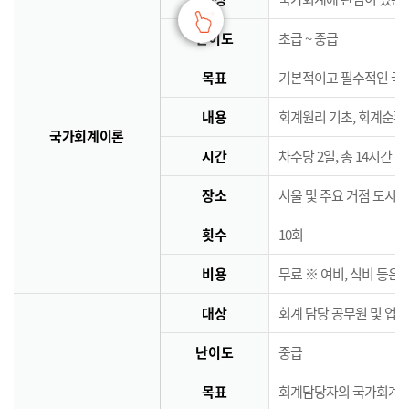
난이도
초급 ~ 중급
목표
기본적이고 필수적인 국
내용
회계원리 기초, 회계순환
국가회계이론
시간
차수당 2일, 총 14시간
장소
서울 및 주요 거점 도시 
횟수
10회
비용
무료 ※ 여비, 식비 등은
대상
회계 담당 공무원 및 업
난이도
중급
목표
회계담당자의 국가회계역