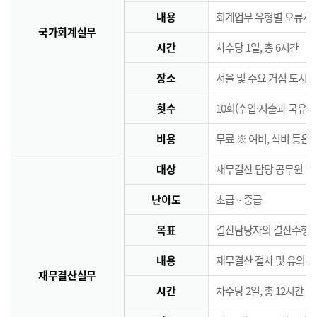
내용
회계업무 유형별 오류사례
국가회계실무
시간
차수당 1일, 총 6시간
장소
서울 및 주요 거점 도시 
횟수
10회(수입·지출과 국유·
비용
무료 ※ 여비, 식비 등은
대상
재무결산 담당 공무원 및
난이도
초급 ~ 중급
목표
결산담당자의 결산수행능
내용
재무결산 절차 및 유의사
재무결산실무
시간
차수당 2일, 총 12시간