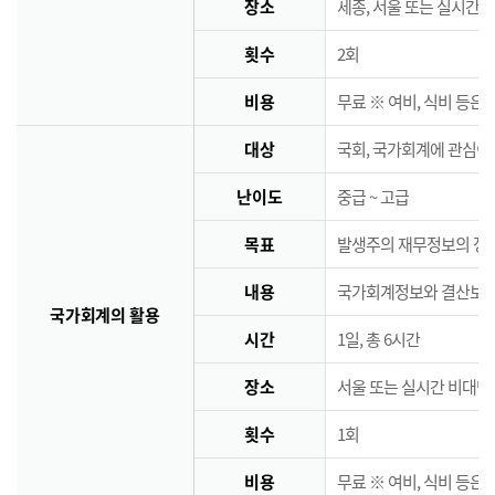
장소
세종, 서울 또는 실시간 
횟수
2회
비용
무료 ※ 여비, 식비 등은
대상
국회, 국가회계에 관심이
난이도
중급 ~ 고급
목표
발생주의 재무정보의 정책
내용
국가회계정보와 결산보고서
국가회계의 활용
시간
1일, 총 6시간
장소
서울 또는 실시간 비대면
횟수
1회
비용
무료 ※ 여비, 식비 등은