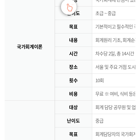
난이도
초급 ~ 중급
목표
기본적이고 필수적인 국
내용
회계원리 기초, 회계순환
국가회계이론
시간
차수당 2일, 총 14시간
장소
서울 및 주요 거점 도시 
횟수
10회
비용
무료 ※ 여비, 식비 등은
대상
회계 담당 공무원 및 업
난이도
중급
목표
회계담당자의 국가회계역