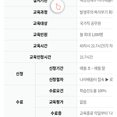
실시기관
교육과정
발생주의·복식부기 회계
교육대상
국가직 공무원
교육인원
월 최대 1,000명
교육시간
43차시 21.7시간(각 차시
교육인정시간
21.7시간
신청기간
매월 초 ~ 매월 말
신청
신청절차
나라배움터 접속 ▶ 로그인
수료요건
학습진도율 100%
수료
교육평가
없음
수료증
교육종료 익일부터 ‘나의