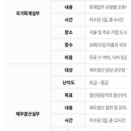
내용
회계업무 유형별 오류사례
국가회계실무
시간
차수당 1일, 총 6시간
장소
서울 및 주요 거점 도시 
횟수
10회(수입·지출과 국유·
비용
무료 ※ 여비, 식비 등은
대상
재무결산 담당 공무원 및
난이도
초급 ~ 중급
목표
결산담당자의 결산수행능
내용
재무결산 절차 및 유의사
재무결산실무
시간
차수당 2일, 총 12시간