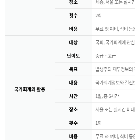
장소
세종, 서울 또는 실시간 
횟수
2회
비용
무료 ※ 여비, 식비 등은
대상
국회, 국가회계에 관심이
난이도
중급 ~ 고급
목표
발생주의 재무정보의 정책
내용
국가회계정보와 결산보고서
국가회계의 활용
시간
1일, 총 6시간
장소
서울 또는 실시간 비대면
횟수
1회
비용
무료 ※ 여비, 식비 등은