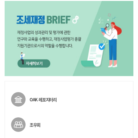
OAK 레포지터리
조우회