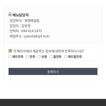
메뉴담당자
담당부서 :
재정패널팀
담당자 :
김유현
연락처 :
044-414-2473
메일주소 :
panel@kipf.re.kr
만족도조사
이 페이지에서 제공하는 정보에 대하여 만족하시나요?
매우만족
만족
보통
불만족
매우불만족