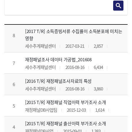
테크니컬리포트 목록 으로 번호, 제목, 작성자, 조회수, 등록 일, 첨부파일로 나열 되고 있습니다.
[2017 T/R] 소득증빙서류 수집률이 소득분포에 미치는
8
영향
세수추계패널센터
2017-03-21
2,857
재정패널조사 데이터 가공법_201608
7
세수추계패널센터
2016-08-16
6,434
[2016 T/R] 재정패널조사자료의 특성
6
세수추계패널센터
2016-08-16
3,860
[2015 T/R] 재정패널 직업이력 부가조사 소개
5
재정패널DB사업팀
2015-12-03
1,614
[2015 T/R] 재정패널 출산이력 부가조사 소개
4
재정패널DB사업
2015-09-01
1,383