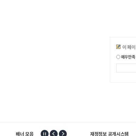
만족도조사
이 페
매우만족
배너 모음
재정정보 공개시스템