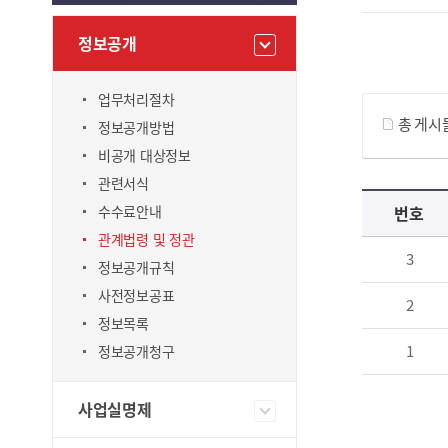
정보공개
게시물 검색
업무처리절차
총 게시
정보공개방법
비공개 대상정보
관련서식
관계법령 및 정관 목록 으로 번호, 제목, 작성자, 조회수, 등록 일, 첨부파일로 나열 되고 있습니다.
수수료안내
번호
관계법령 및 정관
3
정보공개규칙
사전정보공표
2
정보목록
1
정보공개청구
사업실명제