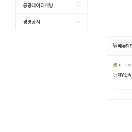
공공데이터개방
경영공시
메뉴담
만족도조사
이 페
매우만족