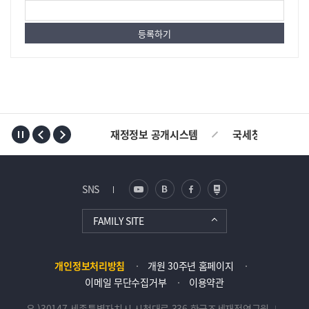
TOP
재정정보 공개시스템
국세청
AL
SNS
FAMILY SITE
개인정보처리방침
개원 30주년 홈페이지
이메일 무단수집거부
이용약관
우 )30147 세종특별자치시 시청대로 336 한국조세재정연구원