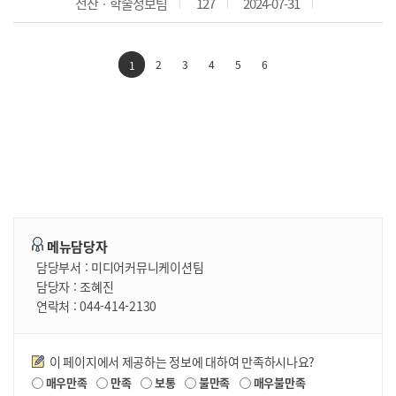
전산ㆍ학술정보팀
127
2024-07-31
2
3
4
5
6
1
메뉴담당자
담당부서 :
미디어커뮤니케이션팀
담당자 :
조혜진
연락처 :
044-414-2130
만족도조사
이 페이지에서 제공하는 정보에 대하여 만족하시나요?
매우만족
만족
보통
불만족
매우불만족