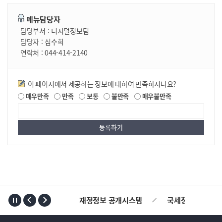
메뉴담당자
담당부서 :
디지털정보팀
담당자 :
심수희
연락처 :
044-414-2140
만족도조사
이 페이지에서 제공하는 정보에 대하여 만족하시나요?
매우만족
만족
보통
불만족
매우불만족
TOP
재정정보 공개시스템
국세청
AL