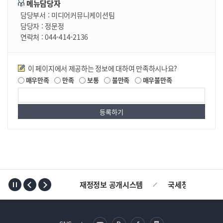
메뉴담당자
담당부서 :
미디어커뮤니케이션팀
담당자 :
정문정
연락처 :
044-414-2136
만족도조사
이 페이지에서 제공하는 정보에 대하여 만족하시나요?
매우만족
만족
보통
불만족
매우불만족
TOP
재정정보 공개시스템
국세청
AL