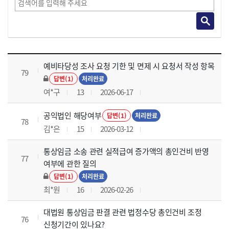
Q&A 목록 으로 번호, 제목, 작성자, 조회수, 등록 일로 나열 되고 있습니다.
예비타당성 조사 요청 기한 및 면제 시 요청서 작성 항목
79
답변(1)
처리완료
여*구
13
2026-06-17
공익법인 해당여부
답변(1)
처리완료
78
김*은
15
2026-03-12
통상임금 소송 관련 실적급여 증가액의 총인건비 반영
77
여부에 관한 질의
답변(1)
처리완료
최*원
16
2026-02-26
대법원 통상임금 판결 관련 법정수당 총인건비 조정
76
신청기간이 있나요?