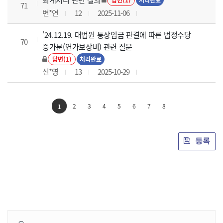
71
변*연
12
2025-11-06
'24.12.19. 대법원 통상임금 판결에 따른 법정수당
70
증가분(연가보상비) 관련 질문
답변(1)
처리완료
신*영
13
2025-10-29
2
3
4
5
6
7
8
1
등록