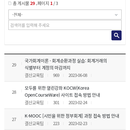
,
총 게시물
29
페이지
1
/ 3
사이버교육영상 목록 으로 번호, 제목, 작성자, 조회수, 등록 일, 첨부파일로 나열 되고 있습니다.
국가회계이론 - 회계순환과정 실습: 회계거래의
29
식별부터 계정의 마감까지
결산교육팀
969
2023-06-08
모두를 위한 열린강좌 KOCW(Korea
28
OpenCourseWare) 사이트 접속 방법 안내
결산교육팀
301
2023-02-24
K-MOOC [시민을 위한 정부회계] 과정 접속 방법 안내
27
결산교육팀
223
2023-02-23