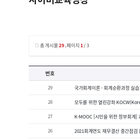
게시물 검색
,
총 게시물
29
페이지
1
/ 3
사이버교육영상 목록 으로 번호, 제목, 작성자, 조회수, 등록 일, 첨부파일로 나열 되고 있습니다.
번호
29
국가회계이론 - 회계순환과정 실습
28
모두를 위한 열린강좌 KOCW(Korea
27
K-MOOC [시민을 위한 정부회계]
26
2021회계연도 재무결산 중간점검 온