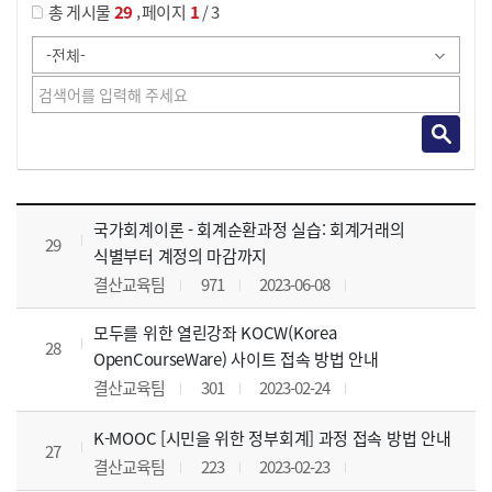
,
총 게시물
29
페이지
1
/ 3
사이버교육영상 목록 으로 번호, 제목, 작성자, 조회수, 등록 일, 첨부파일로 나열 되고 있습니다.
국가회계이론 - 회계순환과정 실습: 회계거래의
29
식별부터 계정의 마감까지
결산교육팀
971
2023-06-08
모두를 위한 열린강좌 KOCW(Korea
28
OpenCourseWare) 사이트 접속 방법 안내
결산교육팀
301
2023-02-24
K-MOOC [시민을 위한 정부회계] 과정 접속 방법 안내
27
결산교육팀
223
2023-02-23