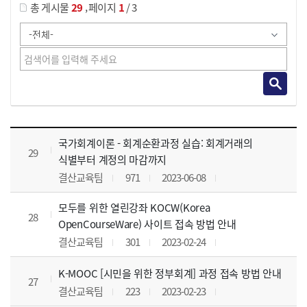
,
총 게시물
29
페이지
1
/ 3
사이버교육영상 목록 으로 번호, 제목, 작성자, 조회수, 등록 일, 첨부파일로 나열 되고 있습니다.
국가회계이론 - 회계순환과정 실습: 회계거래의
29
식별부터 계정의 마감까지
결산교육팀
971
2023-06-08
모두를 위한 열린강좌 KOCW(Korea
28
OpenCourseWare) 사이트 접속 방법 안내
결산교육팀
301
2023-02-24
K-MOOC [시민을 위한 정부회계] 과정 접속 방법 안내
27
결산교육팀
223
2023-02-23