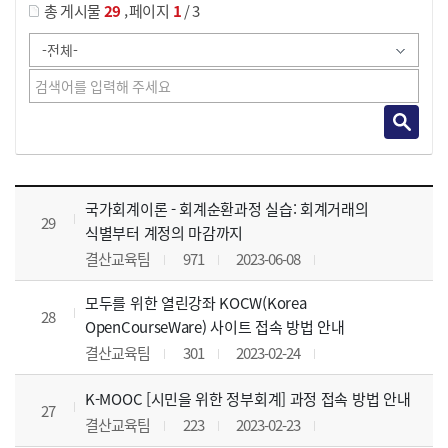
,
총 게시물
29
페이지
1
/ 3
사이버교육영상 목록 으로 번호, 제목, 작성자, 조회수, 등록 일, 첨부파일로 나열 되고 있습니다.
국가회계이론 - 회계순환과정 실습: 회계거래의
29
식별부터 계정의 마감까지
결산교육팀
971
2023-06-08
모두를 위한 열린강좌 KOCW(Korea
28
OpenCourseWare) 사이트 접속 방법 안내
결산교육팀
301
2023-02-24
K-MOOC [시민을 위한 정부회계] 과정 접속 방법 안내
27
결산교육팀
223
2023-02-23