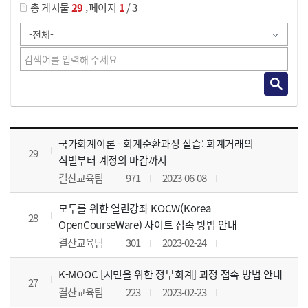
,
총 게시물
29
페이지
1
/ 3
사이버교육영상 목록 으로 번호, 제목, 작성자, 조회수, 등록 일, 첨부파일로 나열 되고 있습니다.
국가회계이론 - 회계순환과정 실습: 회계거래의
29
식별부터 계정의 마감까지
결산교육팀
971
2023-06-08
모두를 위한 열린강좌 KOCW(Korea
28
OpenCourseWare) 사이트 접속 방법 안내
결산교육팀
301
2023-02-24
K-MOOC [시민을 위한 정부회계] 과정 접속 방법 안내
27
결산교육팀
223
2023-02-23