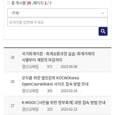
,
총 게시물
29
페이지
1
/ 3
사이버교육영상 목록 으로 번호, 제목, 작성자, 조회수, 등록 일, 첨부파일로 나열 되고 있습니다.
국가회계이론 - 회계순환과정 실습: 회계거래의
29
식별부터 계정의 마감까지
결산교육팀
971
2023-06-08
모두를 위한 열린강좌 KOCW(Korea
28
OpenCourseWare) 사이트 접속 방법 안내
결산교육팀
301
2023-02-24
K-MOOC [시민을 위한 정부회계] 과정 접속 방법 안내
27
결산교육팀
223
2023-02-23