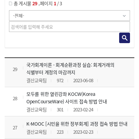
,
총 게시물
29
페이지
1
/ 3
사이버교육영상 목록 으로 번호, 제목, 작성자, 조회수, 등록 일, 첨부파일로 나열 되고 있습니다.
국가회계이론 - 회계순환과정 실습: 회계거래의
29
식별부터 계정의 마감까지
결산교육팀
972
2023-06-08
모두를 위한 열린강좌 KOCW(Korea
28
OpenCourseWare) 사이트 접속 방법 안내
결산교육팀
301
2023-02-24
K-MOOC [시민을 위한 정부회계] 과정 접속 방법 안내
27
결산교육팀
223
2023-02-23