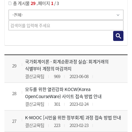
,
총 게시물
29
페이지
1
/ 3
사이버교육영상 목록 으로 번호, 제목, 작성자, 조회수, 등록 일, 첨부파일로 나열 되고 있습니다.
국가회계이론 - 회계순환과정 실습: 회계거래의
29
식별부터 계정의 마감까지
결산교육팀
969
2023-06-08
모두를 위한 열린강좌 KOCW(Korea
28
OpenCourseWare) 사이트 접속 방법 안내
결산교육팀
301
2023-02-24
K-MOOC [시민을 위한 정부회계] 과정 접속 방법 안내
27
결산교육팀
223
2023-02-23