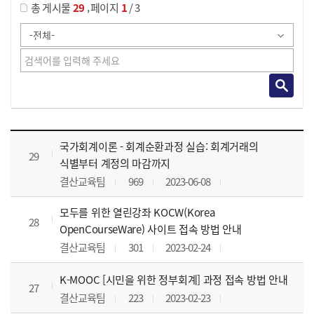
,
총 게시물
29
페이지
1
/ 3
사이버교육영상 목록 으로 번호, 제목, 작성자, 조회수, 등록 일, 첨부파일로 나열 되고 있습니다.
국가회계이론 - 회계순환과정 실습: 회계거래의
29
식별부터 계정의 마감까지
결산교육팀
969
2023-06-08
모두를 위한 열린강좌 KOCW(Korea
28
OpenCourseWare) 사이트 접속 방법 안내
결산교육팀
301
2023-02-24
K-MOOC [시민을 위한 정부회계] 과정 접속 방법 안내
27
결산교육팀
223
2023-02-23