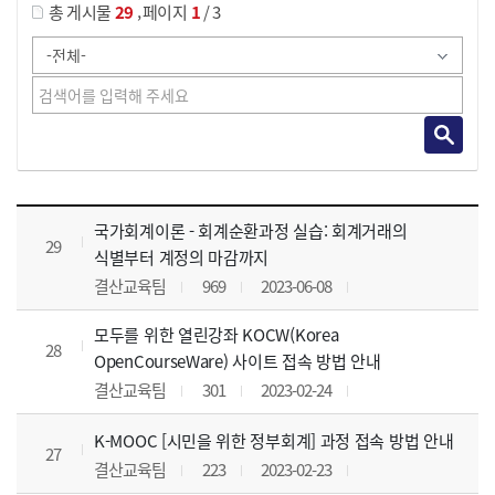
,
총 게시물
29
페이지
1
/ 3
사이버교육영상 목록 으로 번호, 제목, 작성자, 조회수, 등록 일, 첨부파일로 나열 되고 있습니다.
국가회계이론 - 회계순환과정 실습: 회계거래의
29
식별부터 계정의 마감까지
결산교육팀
969
2023-06-08
모두를 위한 열린강좌 KOCW(Korea
28
OpenCourseWare) 사이트 접속 방법 안내
결산교육팀
301
2023-02-24
K-MOOC [시민을 위한 정부회계] 과정 접속 방법 안내
27
결산교육팀
223
2023-02-23