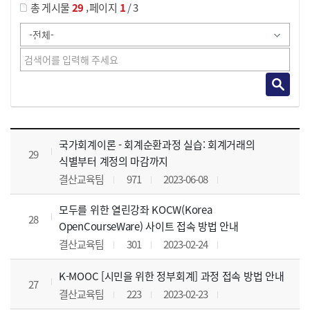
,
총 게시물
29
페이지
1
/ 3
사이버교육영상 목록 으로 번호, 제목, 작성자, 조회수, 등록 일, 첨부파일로 나열 되고 있습니다.
국가회계이론 - 회계순환과정 실습: 회계거래의
29
식별부터 계정의 마감까지
결산교육팀
971
2023-06-08
모두를 위한 열린강좌 KOCW(Korea
28
OpenCourseWare) 사이트 접속 방법 안내
결산교육팀
301
2023-02-24
K-MOOC [시민을 위한 정부회계] 과정 접속 방법 안내
27
결산교육팀
223
2023-02-23