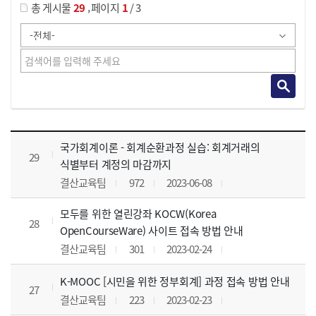
,
총 게시물
29
페이지
1
/ 3
사이버교육영상 목록 으로 번호, 제목, 작성자, 조회수, 등록 일, 첨부파일로 나열 되고 있습니다.
국가회계이론 - 회계순환과정 실습: 회계거래의
29
식별부터 계정의 마감까지
결산교육팀
972
2023-06-08
모두를 위한 열린강좌 KOCW(Korea
28
OpenCourseWare) 사이트 접속 방법 안내
결산교육팀
301
2023-02-24
K-MOOC [시민을 위한 정부회계] 과정 접속 방법 안내
27
결산교육팀
223
2023-02-23