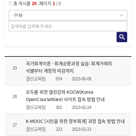
,
총 게시물
29
페이지
1
/ 3
사이버교육영상 목록 으로 번호, 제목, 작성자, 조회수, 등록 일, 첨부파일로 나열 되고 있습니다.
국가회계이론 - 회계순환과정 실습: 회계거래의
29
식별부터 계정의 마감까지
결산교육팀
974
2023-06-08
모두를 위한 열린강좌 KOCW(Korea
28
OpenCourseWare) 사이트 접속 방법 안내
결산교육팀
302
2023-02-24
K-MOOC [시민을 위한 정부회계] 과정 접속 방법 안내
27
결산교육팀
223
2023-02-23