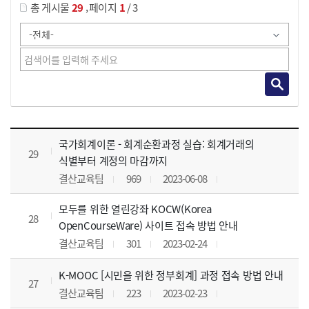
,
총 게시물
29
페이지
1
/ 3
사이버교육영상 목록 으로 번호, 제목, 작성자, 조회수, 등록 일, 첨부파일로 나열 되고 있습니다.
국가회계이론 - 회계순환과정 실습: 회계거래의
29
식별부터 계정의 마감까지
결산교육팀
969
2023-06-08
모두를 위한 열린강좌 KOCW(Korea
28
OpenCourseWare) 사이트 접속 방법 안내
결산교육팀
301
2023-02-24
K-MOOC [시민을 위한 정부회계] 과정 접속 방법 안내
27
결산교육팀
223
2023-02-23