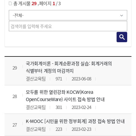
,
총 게시물
29
페이지
1
/ 3
사이버교육영상 목록 으로 번호, 제목, 작성자, 조회수, 등록 일, 첨부파일로 나열 되고 있습니다.
국가회계이론 - 회계순환과정 실습: 회계거래의
29
식별부터 계정의 마감까지
결산교육팀
971
2023-06-08
모두를 위한 열린강좌 KOCW(Korea
28
OpenCourseWare) 사이트 접속 방법 안내
결산교육팀
301
2023-02-24
K-MOOC [시민을 위한 정부회계] 과정 접속 방법 안내
27
결산교육팀
223
2023-02-23