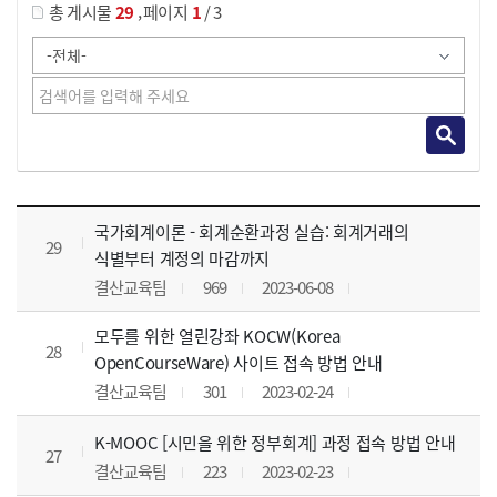
,
총 게시물
29
페이지
1
/ 3
사이버교육영상 목록 으로 번호, 제목, 작성자, 조회수, 등록 일, 첨부파일로 나열 되고 있습니다.
국가회계이론 - 회계순환과정 실습: 회계거래의
29
식별부터 계정의 마감까지
결산교육팀
969
2023-06-08
모두를 위한 열린강좌 KOCW(Korea
28
OpenCourseWare) 사이트 접속 방법 안내
결산교육팀
301
2023-02-24
K-MOOC [시민을 위한 정부회계] 과정 접속 방법 안내
27
결산교육팀
223
2023-02-23