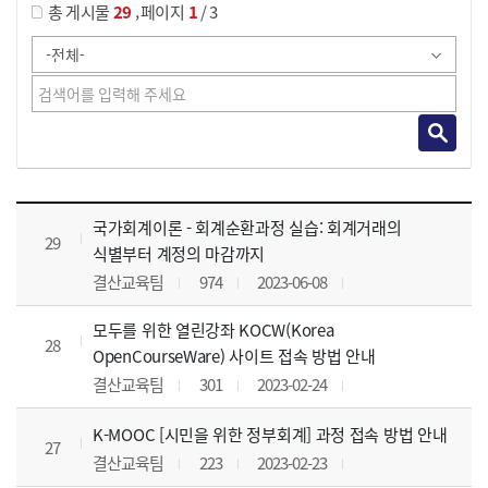
,
총 게시물
29
페이지
1
/ 3
사이버교육영상 목록 으로 번호, 제목, 작성자, 조회수, 등록 일, 첨부파일로 나열 되고 있습니다.
국가회계이론 - 회계순환과정 실습: 회계거래의
29
식별부터 계정의 마감까지
결산교육팀
974
2023-06-08
모두를 위한 열린강좌 KOCW(Korea
28
OpenCourseWare) 사이트 접속 방법 안내
결산교육팀
301
2023-02-24
K-MOOC [시민을 위한 정부회계] 과정 접속 방법 안내
27
결산교육팀
223
2023-02-23