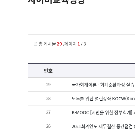
게시물 검색
,
총 게시물
29
페이지
1
/ 3
사이버교육영상 목록 으로 번호, 제목, 작성자, 조회수, 등록 일, 첨부파일로 나열 되고 있습니다.
번호
29
국가회계이론 - 회계순환과정 실습
28
모두를 위한 열린강좌 KOCW(Korea
27
K-MOOC [시민을 위한 정부회계]
26
2021회계연도 재무결산 중간점검 온