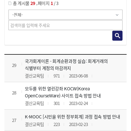
,
총 게시물
29
페이지
1
/ 3
사이버교육영상 목록 으로 번호, 제목, 작성자, 조회수, 등록 일, 첨부파일로 나열 되고 있습니다.
국가회계이론 - 회계순환과정 실습: 회계거래의
29
식별부터 계정의 마감까지
결산교육팀
971
2023-06-08
모두를 위한 열린강좌 KOCW(Korea
28
OpenCourseWare) 사이트 접속 방법 안내
결산교육팀
301
2023-02-24
K-MOOC [시민을 위한 정부회계] 과정 접속 방법 안내
27
결산교육팀
223
2023-02-23