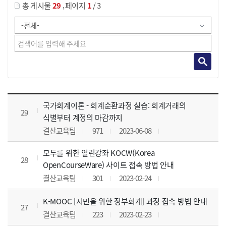
,
총 게시물
29
페이지
1
/ 3
사이버교육영상 목록 으로 번호, 제목, 작성자, 조회수, 등록 일, 첨부파일로 나열 되고 있습니다.
국가회계이론 - 회계순환과정 실습: 회계거래의
29
식별부터 계정의 마감까지
결산교육팀
971
2023-06-08
모두를 위한 열린강좌 KOCW(Korea
28
OpenCourseWare) 사이트 접속 방법 안내
결산교육팀
301
2023-02-24
K-MOOC [시민을 위한 정부회계] 과정 접속 방법 안내
27
결산교육팀
223
2023-02-23