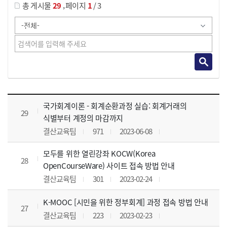
,
총 게시물
29
페이지
1
/ 3
사이버교육영상 목록 으로 번호, 제목, 작성자, 조회수, 등록 일, 첨부파일로 나열 되고 있습니다.
국가회계이론 - 회계순환과정 실습: 회계거래의
29
식별부터 계정의 마감까지
결산교육팀
971
2023-06-08
모두를 위한 열린강좌 KOCW(Korea
28
OpenCourseWare) 사이트 접속 방법 안내
결산교육팀
301
2023-02-24
K-MOOC [시민을 위한 정부회계] 과정 접속 방법 안내
27
결산교육팀
223
2023-02-23