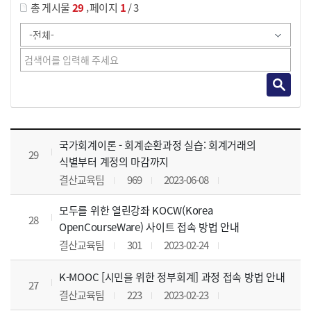
,
총 게시물
29
페이지
1
/ 3
사이버교육영상 목록 으로 번호, 제목, 작성자, 조회수, 등록 일, 첨부파일로 나열 되고 있습니다.
국가회계이론 - 회계순환과정 실습: 회계거래의
29
식별부터 계정의 마감까지
결산교육팀
969
2023-06-08
모두를 위한 열린강좌 KOCW(Korea
28
OpenCourseWare) 사이트 접속 방법 안내
결산교육팀
301
2023-02-24
K-MOOC [시민을 위한 정부회계] 과정 접속 방법 안내
27
결산교육팀
223
2023-02-23