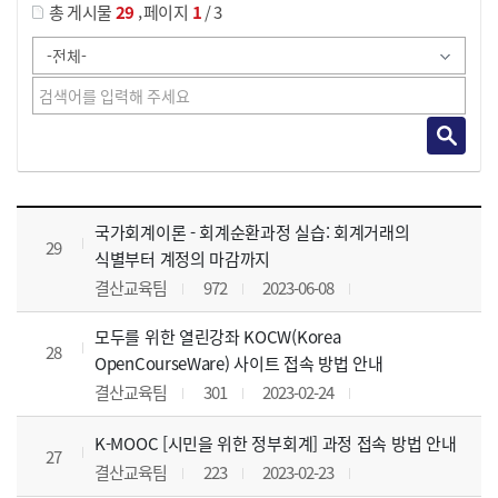
,
총 게시물
29
페이지
1
/ 3
사이버교육영상 목록 으로 번호, 제목, 작성자, 조회수, 등록 일, 첨부파일로 나열 되고 있습니다.
국가회계이론 - 회계순환과정 실습: 회계거래의
29
식별부터 계정의 마감까지
결산교육팀
972
2023-06-08
모두를 위한 열린강좌 KOCW(Korea
28
OpenCourseWare) 사이트 접속 방법 안내
결산교육팀
301
2023-02-24
K-MOOC [시민을 위한 정부회계] 과정 접속 방법 안내
27
결산교육팀
223
2023-02-23