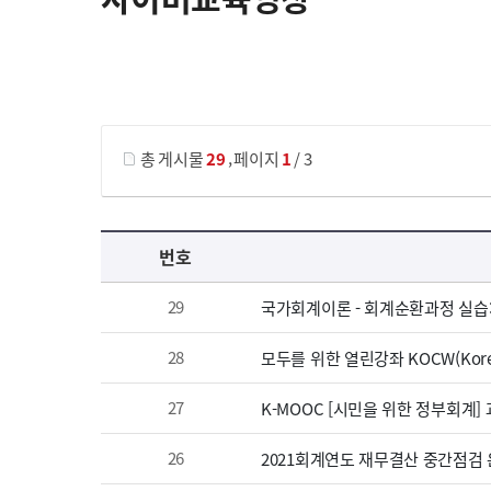
게시물 검색
,
총 게시물
29
페이지
1
/ 3
사이버교육영상 목록 으로 번호, 제목, 작성자, 조회수, 등록 일, 첨부파일로 나열 되고 있습니다.
번호
29
국가회계이론 - 회계순환과정 실습
28
모두를 위한 열린강좌 KOCW(Korea
27
K-MOOC [시민을 위한 정부회계]
26
2021회계연도 재무결산 중간점검 온