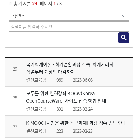
,
총 게시물
29
페이지
1
/ 3
사이버교육영상 목록 으로 번호, 제목, 작성자, 조회수, 등록 일, 첨부파일로 나열 되고 있습니다.
국가회계이론 - 회계순환과정 실습: 회계거래의
29
식별부터 계정의 마감까지
결산교육팀
969
2023-06-08
모두를 위한 열린강좌 KOCW(Korea
28
OpenCourseWare) 사이트 접속 방법 안내
결산교육팀
301
2023-02-24
K-MOOC [시민을 위한 정부회계] 과정 접속 방법 안내
27
결산교육팀
223
2023-02-23