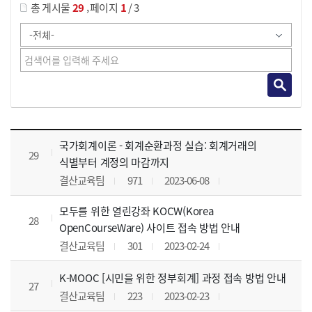
,
총 게시물
29
페이지
1
/ 3
사이버교육영상 목록 으로 번호, 제목, 작성자, 조회수, 등록 일, 첨부파일로 나열 되고 있습니다.
국가회계이론 - 회계순환과정 실습: 회계거래의
29
식별부터 계정의 마감까지
결산교육팀
971
2023-06-08
모두를 위한 열린강좌 KOCW(Korea
28
OpenCourseWare) 사이트 접속 방법 안내
결산교육팀
301
2023-02-24
K-MOOC [시민을 위한 정부회계] 과정 접속 방법 안내
27
결산교육팀
223
2023-02-23