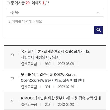
,
총 게시물
29
페이지
1
/ 3
사이버교육영상 목록 으로 번호, 제목, 작성자, 조회수, 등록 일, 첨부파일로 나열 되고 있습니다.
국가회계이론 - 회계순환과정 실습: 회계거래의
29
식별부터 계정의 마감까지
결산교육팀
969
2023-06-08
모두를 위한 열린강좌 KOCW(Korea
28
OpenCourseWare) 사이트 접속 방법 안내
결산교육팀
301
2023-02-24
K-MOOC [시민을 위한 정부회계] 과정 접속 방법 안내
27
결산교육팀
223
2023-02-23