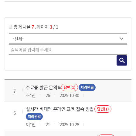
게시물 검색
,
총 게시물
7
페이지
1
/ 1
국가회계의 활용 과정 목록 으로 번호, 제목, 작성자, 조회수, 등록 일로 나열 되고 있습니다.
수료증 발급 문의
답변(1)
처리완료
7
조*진
26
2025-10-30
실시간 비대면 온라인 교육 접속 방법
답변(1)
6
처리완료
이*민
21
2025-10-28