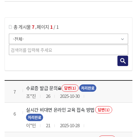
게시물 검색
,
총 게시물
7
페이지
1
/ 1
국가회계의 활용 과정 목록 으로 번호, 제목, 작성자, 조회수, 등록 일로 나열 되고 있습니다.
수료증 발급 문의
답변(1)
처리완료
7
조*진
26
2025-10-30
실시간 비대면 온라인 교육 접속 방법
답변(1)
6
처리완료
이*민
21
2025-10-28