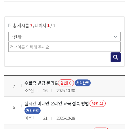
게시물 검색
,
총 게시물
7
페이지
1
/ 1
국가회계의 활용 과정 목록 으로 번호, 제목, 작성자, 조회수, 등록 일로 나열 되고 있습니다.
수료증 발급 문의
답변(1)
처리완료
7
조*진
26
2025-10-30
실시간 비대면 온라인 교육 접속 방법
답변(1)
6
처리완료
이*민
21
2025-10-28