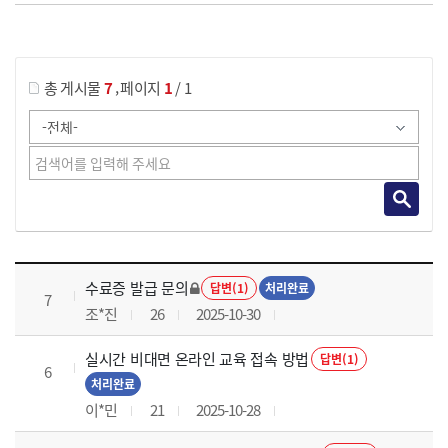
게시물 검색
,
총 게시물
7
페이지
1
/ 1
국가회계의 활용 과정 목록 으로 번호, 제목, 작성자, 조회수, 등록 일로 나열 되고 있습니다.
수료증 발급 문의
답변(1)
처리완료
7
조*진
26
2025-10-30
실시간 비대면 온라인 교육 접속 방법
답변(1)
6
처리완료
이*민
21
2025-10-28