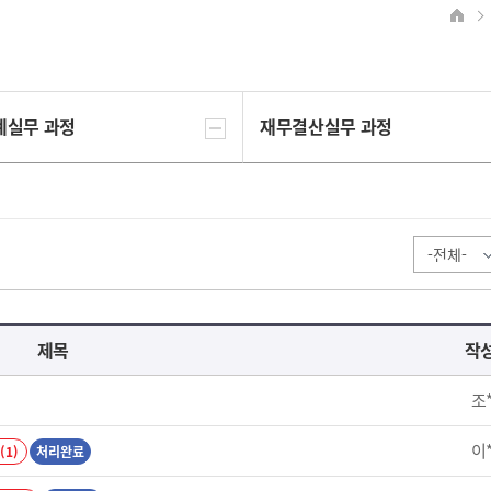
계실무 과정
재무결산실무 과정
제목
작
조
이
(1)
처리완료