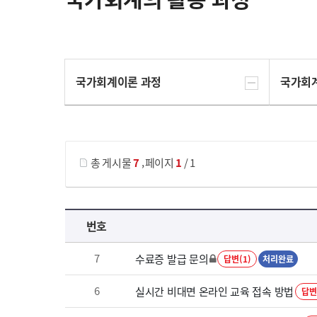
국가회계이론 과정
국가회
게시물 검색
,
총 게시물
7
페이지
1
/ 1
국가회계의 활용 과정 목록 으로 번호, 제목, 작성자, 조회수, 등록 일로 나열 되고 있습니다.
번호
7
수료증 발급 문의
답변(1)
처리완료
6
실시간 비대면 온라인 교육 접속 방법
답변