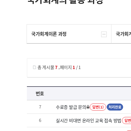
국가회계이론 과정
국가회
게시물 검색
,
총 게시물
7
페이지
1
/ 1
국가회계의 활용 과정 목록 으로 번호, 제목, 작성자, 조회수, 등록 일로 나열 되고 있습니다.
번호
7
수료증 발급 문의
답변(1)
처리완료
6
실시간 비대면 온라인 교육 접속 방법
답변