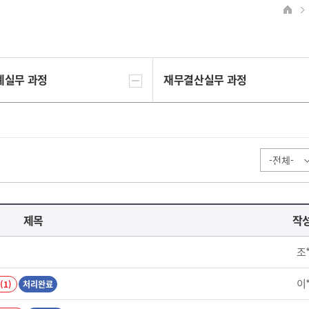
계실무 과정
재무결산실무 과정
제목
작
조
이
(1)
처리완료