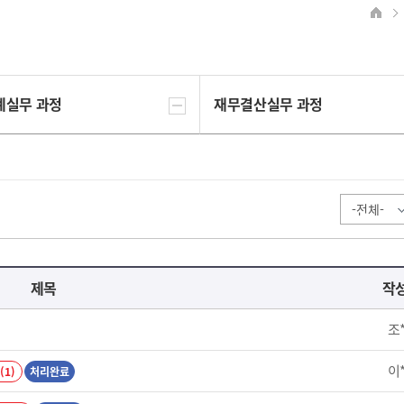
계실무 과정
재무결산실무 과정
제목
작
조
이
(1)
처리완료